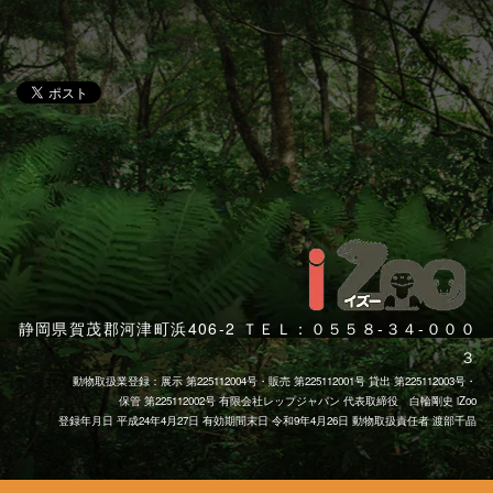
静岡県賀茂郡河津町浜406-2 ＴＥＬ：０５５８-３４-０００
３
動物取扱業登録：展示 第225112004号・販売 第225112001号 貸出 第225112003号・
保管 第225112002号 有限会社レップジャパン 代表取締役 白輪剛史 iZoo
登録年月日 平成24年4月27日 有効期間末日 令和9年4月26日 動物取扱責任者 渡部千晶