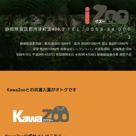
静岡県賀茂郡河津町浜406-2 ＴＥＬ：０５５８-３４-０００
３
動物取扱業登録：展示 第225112004号・販売 第225112001号 貸出 第225112003号・
保管 第225112002号 有限会社レップジャパン 代表取締役 白輪剛史 iZoo
登録年月日 平成24年4月27日 有効期間末日 令和9年4月26日 動物取扱責任者 渡部千晶