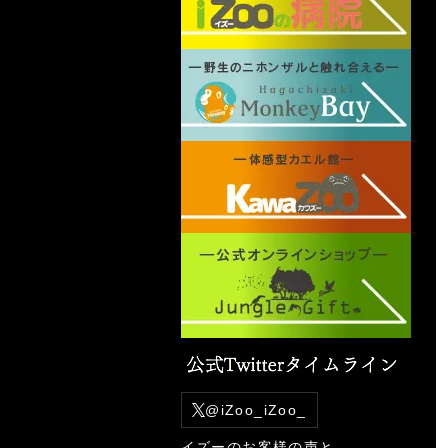
@iZoo_iZoo_
イズー
のお客様の声と